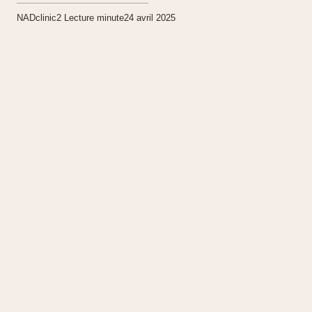
NADclinic
2
Lecture minute
24 avril 2025