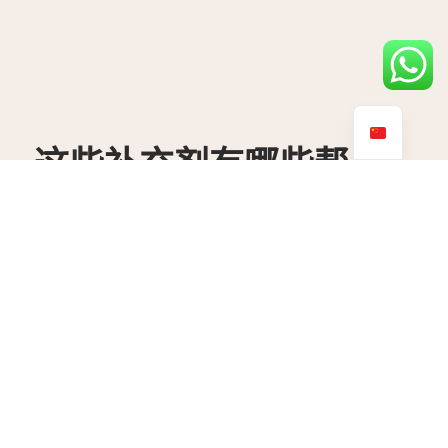
这些补充剂有哪些帮
助
不仅要生存，还要茁壮成长。我们的保健品能实现微妙的健康
平衡，促进身心健康，让您成为最好的自己，从各个角度感受
最佳状态。