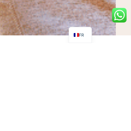
FR
en plus important.
immunitaire, ce qui
 et en prenant des
nté pendant les