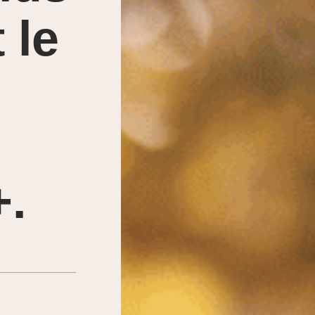
 le
+.