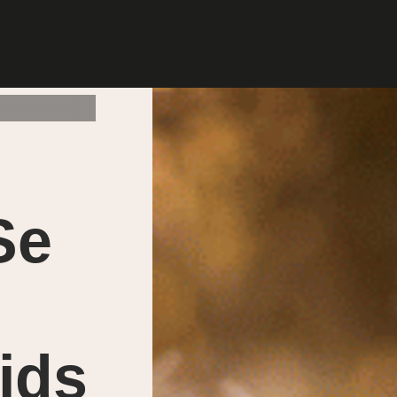
Se
ids